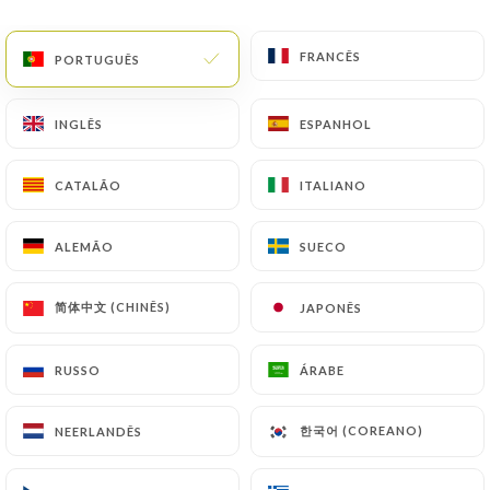
PT
MENU
FRANCÊS
FRANCÊS
PORTUGUÊS
PORTUGUÊS
INGLÊS
INGLÊS
ESPANHOL
ESPANHOL
CATALÃO
CATALÃO
ITALIANO
ITALIANO
/
PÁGINA INICIAL
CONTACTO
Contacto
ALEMÃO
ALEMÃO
SUECO
SUECO
简体中文 (CHINÊS)
简体中文 (CHINÊS)
JAPONÊS
JAPONÊS
RUSSO
RUSSO
ÁRABE
ÁRABE
한국어 (COREANO)
한국어 (COREANO)
NEERLANDÊS
NEERLANDÊS
Saigon gourmet