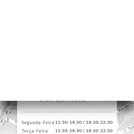
NA
AL
IDO
ERIA
IAÇÃO
NU
ACTO
6 Rue Passet
69007 Lyon France
Segunda-Feira
11:30-14:30 / 18:30-22:30
Terça-Feira
11:30-14:30 / 18:30-22:30