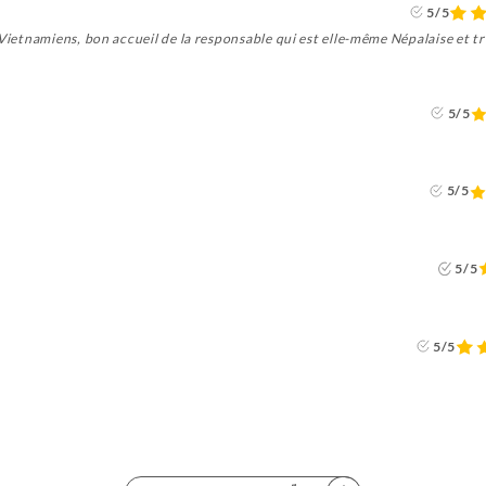
5/5
 Vietnamiens, bon accueil de la responsable qui est elle-même Népalaise et tr
5/5
5/5
5/5
5/5