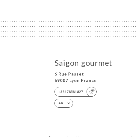
Saigon gourmet
6 Rue Passet
69007 Lyon France
+33478581827
AR