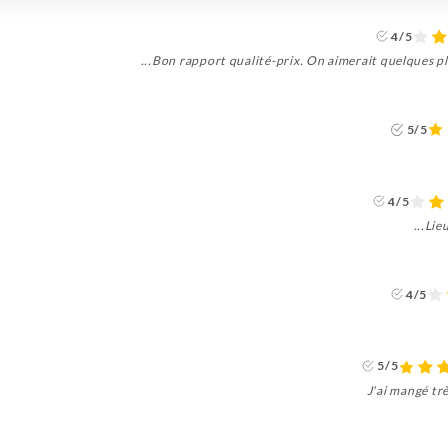
4/5
Bon rapport qualité-prix. On aimerait quelques pl
5/5
4/5
Lieu
4/5
5/5
J'ai mangé tr