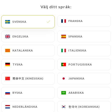
Välj ditt språk:
Välj ditt språk:
SV
MENY
FRANSKA
FRANSKA
SVENSKA
SVENSKA
ENGELSKA
ENGELSKA
SPANSKA
SPANSKA
/
HEM
OMDÖMEN
KATALANSKA
KATALANSKA
ITALIENSKA
ITALIENSKA
Omdömen
TYSKA
TYSKA
PORTUGISISKA
PORTUGISISKA
简体中文 (KINESISKA)
简体中文 (KINESISKA)
JAPANSKA
JAPANSKA
38 omdömen på Uniiti
RYSKA
RYSKA
ARABISKA
ARABISKA
4.7 / 5
한국어 (KOREANSKA)
한국어 (KOREANSKA)
NEDERLÄNDSKA
NEDERLÄNDSKA
100 % verkliga, verifierade omdömen.