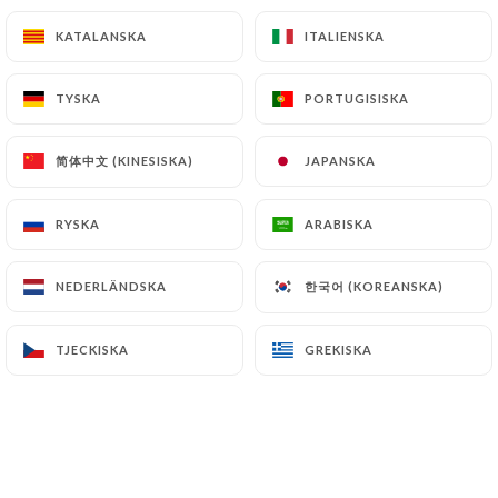
13.90€
KATALANSKA
KATALANSKA
ITALIENSKA
ITALIENSKA
Crevettes sauce maison
TYSKA
TYSKA
PORTUGISISKA
PORTUGISISKA
Nouilles, crevettes, oignons, poivrons rouges et
verts, brocolis, carottes, soja, chou chinois,
简体中文 (KINESISKA)
简体中文 (KINESISKA)
JAPANSKA
JAPANSKA
coriandre, oignons frits
13.90€
RYSKA
RYSKA
ARABISKA
ARABISKA
Calamars sauce maison
한국어 (KOREANSKA)
한국어 (KOREANSKA)
NEDERLÄNDSKA
NEDERLÄNDSKA
Nouilles, calamar, oignon, poivrons rouges et verts,
brocolis, carottes, soja, chou chinois, coriandre,
oignons frits
TJECKISKA
TJECKISKA
GREKISKA
GREKISKA
13.90€
Tofu sauce maison
Nouilles, tofu, oignons, poivrons rouges et verts,