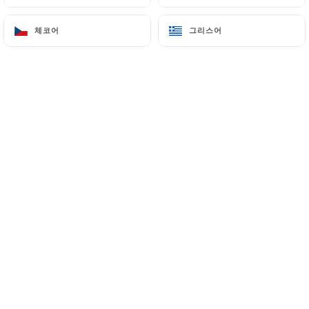
체코어
체코어
그리스어
그리스어
Nous sommes un restaurant de
spécialités vietnamiennes, cuisine wok
et de cuisine végétarienne situé à dans
le 7ème arrondissement de Lyon.
Nous vous accueillerons avec le sourire
et de bons plats.