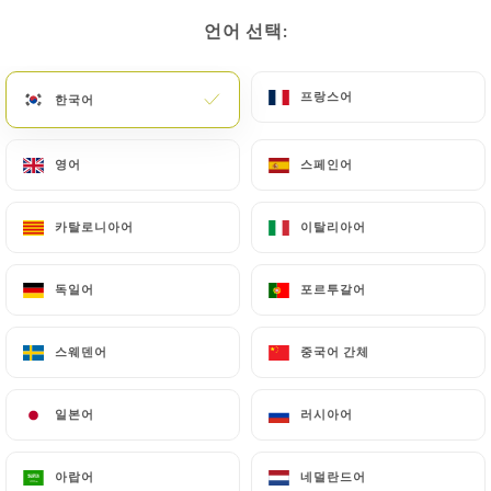
언어 선택:
언어 선택:
프랑스어
프랑스어
한국어
한국어
Saigon gourmet
영어
영어
스페인어
스페인어
카탈로니아어
카탈로니아어
이탈리아어
이탈리아어
38 리뷰
RESTAURANT VIETNAMIEN
독일어
독일어
포르투갈어
포르투갈어
6 Rue Passet
69007 Lyon France
스웨덴어
스웨덴어
중국어 간체
중국어 간체
일본어
일본어
러시아어
러시아어
소개
아랍어
아랍어
네덜란드어
네덜란드어